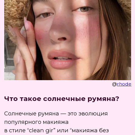
Солнечные румяна — это эволюция
популярного макияжа
в стиле “clean gir” или “макияжа без
макияжа”.
В отличие от традиционных румян,
которые часто акцентируют внимание на
скульптурировании лица, солнечные
румяна придают коже эффект легкого
загара и сияния, как будто
вы только что вернулись с пляжа.
Этот тренд идеально вписывается в
концепцию естественного макияжа,
который является актуальным в 2025 году.