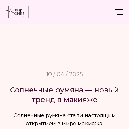
10 / 04 / 2025
Солнечные румяна — новый
тренд в макияже
Солнечные румяна стали настоящим
открытием в мире макияжа,
особенно после их популяризиризации
брендом Rhode.
Солнечный румянец завоевал сердца
звезд, блогеров и модельеров,
став неотъемлемой частью мировых
подиумов.