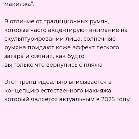
@
rosiehw
Как выбрать солнечные
румяна для лица?
Чтобы выбрать подходящий оттенок,
достаточно слегка пощипать свои щеки —
тот цвет, который они приобретут,
и будет вашим идеальным оттенком
солнечных румян.
Если вы задаетесь вопросом какие румяна
лучше для солнечного румянца, то
идеальными будут кремовые румяна,