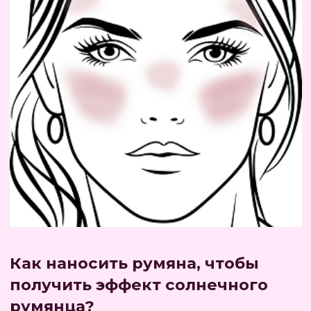
Если вы хотите сделать макияж в стиле
«clean girl» к румянам можно добавить
легкий тон и помаду или блеск для губ.
А если вы ищете
многофункциональное
средство
, которое можно использовать не
только на щеках, но и как тени для глаз
или легкую помаду, то румяна MAKEUP
KITCHEN - идеальный выбор.
На мастер-классе вы разберете цвета
румян, а опытные колористы подскажут,
какие румяна для какой кожи лучше