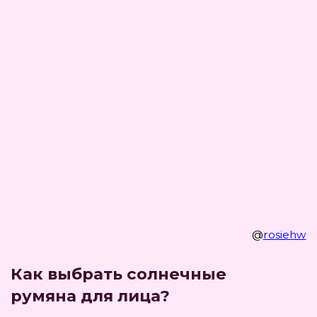
которые легко наносить и растушевывать,
обеспечивая естественный и стойкий
результат.
Кремовые румяна, которые можно самой
создать на мастер-классе в MAKEUP
KITCHEN идеально сливаются с кожей,
создавая не только естественный
солнечный румянец,
но и отражая свет, что придает здоровое
сияние и естественную свежесть.
СОЗДАТЬ СОЛНЕЧНЫЕ РУМЯНА